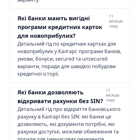
11
Які банки мають вигідні
місяців
програми кредитних карток
тому
для новоприбулих?
Детальний гід по кредитних картках для
новоприбулих у Калгарі: програми банків,
умови, бонуси, secured та unsecured
варіанти, поради для швидкої побудови
кредитної історії.
11
Які банки дозволяють
місяців
відкривати рахунки без SIN?
тому
Детальний гід про відкриття банківського
рахунку в Калгарі без SIN: які банки це
дозволяють, які документи потрібні, які
рахунки доступні, можливі обмеження та
поради для тимчасових резидентів,