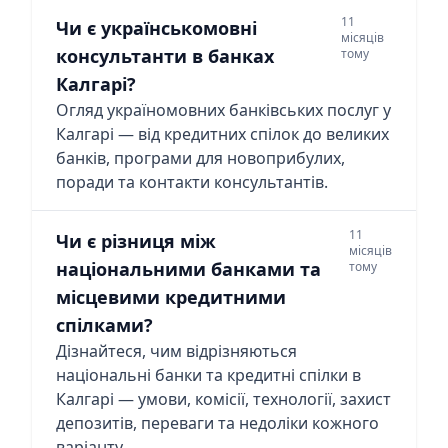
11
Чи є українськомовні
місяців
консультанти в банках
тому
Калгарі?
Огляд україномовних банківських послуг у
Калгарі — від кредитних спілок до великих
банків, програми для новоприбулих,
поради та контакти консультантів.
11
Чи є різниця між
місяців
національними банками та
тому
місцевими кредитними
спілками?
Дізнайтеся, чим відрізняються
національні банки та кредитні спілки в
Калгарі — умови, комісії, технології, захист
депозитів, переваги та недоліки кожного
варіанту.