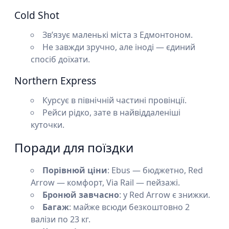
Cold Shot
Зв’язує маленькі міста з Едмонтоном.
Не завжди зручно, але іноді — єдиний
спосіб доїхати.
Northern Express
Курсує в північній частині провінції.
Рейси рідко, зате в найвіддаленіші
куточки.
Поради для поїздки
Порівнюй ціни
: Ebus — бюджетно, Red
Arrow — комфорт, Via Rail — пейзажі.
Бронюй завчасно
: у Red Arrow є знижки.
Багаж
: майже всюди безкоштовно 2
валізи по 23 кг.