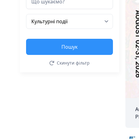
Пошук
Скинути фільтр
A
P