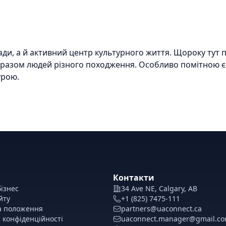
ади, а й активний центр культурного життя. Щороку тут п
 разом людей різного походження. Особливо помітною є 
урою.
 етнокультурними подіями, такими як Calgary Stampede, Gl
де можна скуштувати традиційні страви, побачити народн
Івана Купала, Різдво та Великдень - це лише частина кал
тер-класи, дитячі програми.
Контакти
 як місцеві артисти, так і гості з України. Від класичної
ізнес
34 Ave NE, Calgary, AB
йту
+1 (825) 7475-111
а положення
partners@uaconnect.ca
ярно презентують роботи українських митців. Також част
 конфіденційності
uaconnect.manager@gmail.c