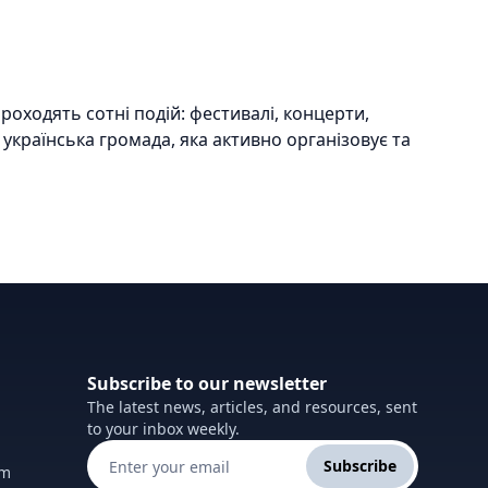
роходять сотні подій: фестивалі, концерти,
українська громада, яка активно організовує та
obalFest, Taste of Calgary. Українські
і танці й придбати вироби ручної роботи.
ендаря свят, які щороку святкують українці
Subscribe to our newsletter
 музики до сучасних гуртів - кожен знайде щось
The latest news, articles, and resources, sent
to your inbox weekly.
Subscribe
о проводяться виставки фотографій, присвячені
om