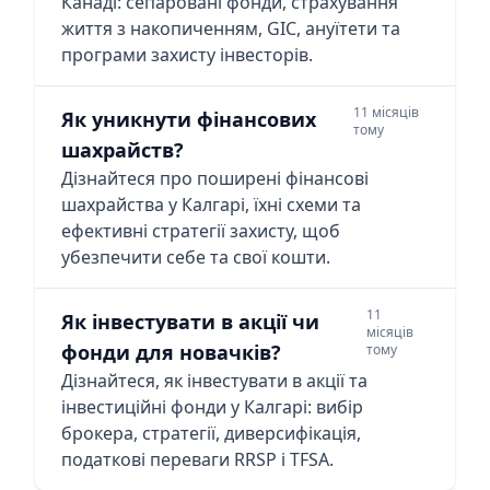
Канаді: сепаровані фонди, страхування
життя з накопиченням, GIC, ануїтети та
програми захисту інвесторів.
11 місяців
Як уникнути фінансових
тому
шахрайств?
Дізнайтеся про поширені фінансові
шахрайства у Калгарі, їхні схеми та
ефективні стратегії захисту, щоб
убезпечити себе та свої кошти.
11
Як інвестувати в акції чи
місяців
фонди для новачків?
тому
Дізнайтеся, як інвестувати в акції та
інвестиційні фонди у Калгарі: вибір
брокера, стратегії, диверсифікація,
податкові переваги RRSP і TFSA.