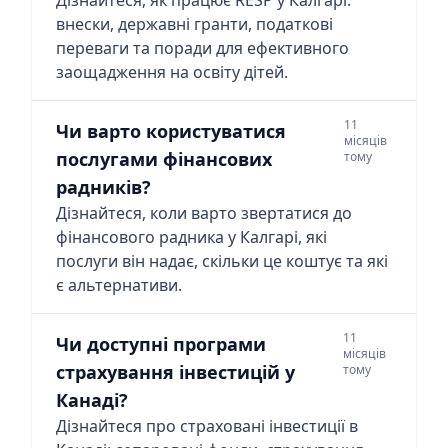
Дізнайтеся, як працює RESP у Калгарі:
внески, державні гранти, податкові
переваги та поради для ефективного
заощадження на освіту дітей.
11
Чи варто користуватися
місяців
послугами фінансових
тому
радників?
Дізнайтеся, коли варто звертатися до
фінансового радника у Калгарі, які
послуги він надає, скільки це коштує та які
є альтернативи.
11
Чи доступні програми
місяців
страхування інвестицій у
тому
Канаді?
Дізнайтеся про страховані інвестиції в