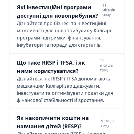
11
Які інвестиційні програми
місяців
доступні для новоприбулих?
тому
Дізнайтеся про бізнес- та інвестиційні
можливості для новоприбулих у Калгарі:
програми підтримки, фінансування,
інкубатори та поради для стартапів.
11
Що таке RRSP і TFSA, і як
місяців
ними користуватися?
тому
Дізнайтеся, як RRSP і TFSA допомагають
мешканцям Калгарі заощаджувати,
інвестувати та оптимізувати податки для
фінансової стабільності й зростання.
11
Як накопичити кошти на
місяців
навчання дітей (RESP)?
тому